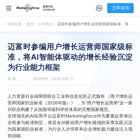
股票代码
股票代码
立即咨询
立即咨询
02556.HK
02556.HK
当前位置：
首页
>
公司热点
>
迈富时参编用户增长运营师国家级标准，将AI智能体驱动的增长经验沉淀为行业能力框架
迈富时参编用户增长运营师国家级标
准，将AI智能体驱动的增长经验沉淀
为行业能力框架
来 源：
发布时间：2026-06-11
人力资源社会保障部联合工业和信息化部正式颁布 《用户增长运
营师国家职业标准（2026年版）》 ，为“用户增长运营师”这一新
兴职业构建了从技能等级到评价体系的完整国家规范。
全球领先的AI应用平台迈富时Marketingforce作为重要起草单位
全程参与标准制定，将其在AI驱动用户增长领域的深厚实践沉淀
为国家级职业标准，为行业人才培养和企业增长能力建设注入强
劲动能。