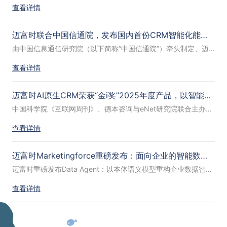
查看详情
迈富时联合中国信通院，发布国内首份CRM智能化能力成熟度模型！AI原生重构CRM新范式
由中国信息通信研究院（以下简称“中国信通院”）牵头制定、迈富时等多家行业头部企业共同参与的《面向企业用户的客户关系管理系统智能化能力成熟度模型》（团体标准T/ISC 0108-2026）正式发布。该标准是国内首份系统性衡量CRM系统智能化能力的团体标准，填补了行业空白，为企业评估和选型智能CRM提供了科学依据。
查看详情
迈富时AI原生CRM荣获“金i奖”2025年度产品，以智能化驱动打造CRM新标杆
中国科学院《互联网周刊》、德本咨询与eNet研究院联合主办的“2025年度金i奖”评选结果正式揭晓。全球领先的AI应用平台迈富时Marketingforce凭借其国产替代、智能驱动的“AI原生CRM”斩获“2025年度产品”大奖。
查看详情
迈富时Marketingforce重磅发布：面向企业的智能数据分析产品Data Agent
迈富时重磅发布Data Agent：以本体语义模型重构企业数据智能新范式。
查看详情