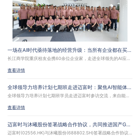
一场在AI时代亟待落地的经营升级：当所有企业都在买AI，为什么大多数老板还没拿到结果？
长江商学院重庆校友会携60余位企业家，走进全球领先的AI应用平台迈富时。在两个小时的分享中，迈富时副总裁朱慧轶抛出了一个让在场所有企业家心头一紧的数据：近三分之二的企业仍停留在AI试点阶段，仅有39%的企业实现了AI对经营利润的贡献。而78%的企业计划在未来三年继续增加投入，但大多数企业的AI项目ROI，至今仍是负数或尚未验证。
查看详情
全球领导力培养计划七期班走进迈富时：聚焦AI智能体驱动战略，共筑新智增长力
全球领导力培养计划七期班学员走进迈富时参访交流，来自能源、高端制造、工程建设、金融等多个领域的数十位企业家齐聚现场。迈富时副总裁张蓬对到场的企业家们表示热情欢迎，并且围绕“聚焦AI驱动战略，共筑新智增长力”主题，深入分享了迈富时AI原生的产品体系与智能体落地实践。
查看详情
迈富时与沐曦股份签署战略合作协议，共同推进国产GPU与企业智能体融合落地
迈富时(02556.HK)与沐曦股份(688802.SH)签署战略合作协议，双方宣布将围绕算力基础设施、企业级智能体中台及行业场景落地展开深度协同，共同推动国产算力与企业级智能体的一体化融合应用。