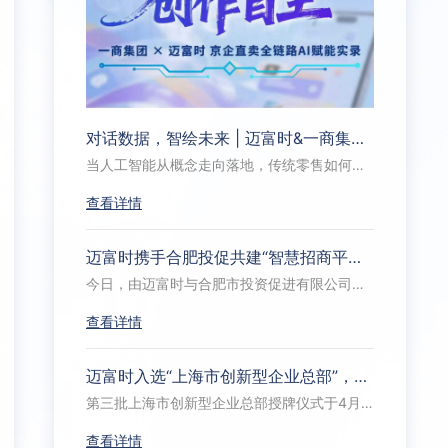
对话数据，智绘未来 | 迈富时&一商集团，企业智能体驱动“AI+零售”新范式
当人工智能从概念走向落地，传统零售如何借势破局？作为北京商业领域的重要力量，北京一商集团深耕商品流通与服务多年，旗下拥有“京企直卖” 这一覆盖线上线下、连接优质商品与消费者的重要电商平台。
查看详情
迈富时携手合肥投促共建“智慧招商平台”——招商大模型+AI智能体驱动招商全流程闭环
今日，由迈富时与合肥市投资促进有限公司、亿欧集团共同打造的“智慧招商平台”在合肥中安创谷全球路演中心正式发布。发布会以“合要素资源，启数智招商”为主题，来自全国各省市投促部门、金融机构、产业园区及相关协会的百余位嘉宾通过线下+线上直播方式参会。
查看详情
迈富时入选“上海市创新型企业总部”，引领国产信创AI加速落地
第三批上海市创新型企业总部授牌仪式于4月28日举行，上海市市长龚正出席并为44家创新型企业总部授牌，其中人工智能领域仅10家。迈富时Marketingforce（珍岛集团）凭借在AI领域的技术创新和应用成果，被授予“上海市创新型企业总部”。这一殊荣，是对公司坚持AI技术自研、推动国产化替代、引领产业数智化升级的高度肯定。
查看详情