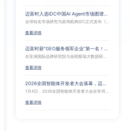
迈富时入选IDC中国AI Agent市场图谱三大模块：全栈企业级智能体实力获权威认可
全球知名市场研究与咨询机构IDC正式发布《IDC Market Glance：中国AI Agent市场概览，1Q26》，全面展现了中国AI Agent市场在技术跃迁、行业落地、商业模式及治理体系等方面的最新进展。
查看详情
迈富时获“GEO服务领军企业”第一名！构建品牌在AI生态中的长期信任资产
在亚洲国际品牌研究院与金鸥斯瑞大数据研究院联合发布的《GEO服务领军企业榜TOP20》中，迈富时以97分综合评分位居第一。榜单基于央媒公开报道、行业监测数据与品牌评估体系综合评定。
查看详情
2026全国智能体开发者大会落幕，迈富时与政产学研协同赋能AI智能体产业升级
1月4日，2026全国智能体开发者大会在常州盛大启幕。本次大会由中国人工智能学会主办，是学会推动人工智能技术扎根地方、赋能实体的重要举措。以AI Agent技术创新与产业落地为核心主线，汇聚政产学研用各方精英，搭建起前沿技术碰撞、实践经验分享、产业资源对接的高端平台，为我国智能体产业规模化发展筑牢生态支撑。
查看详情