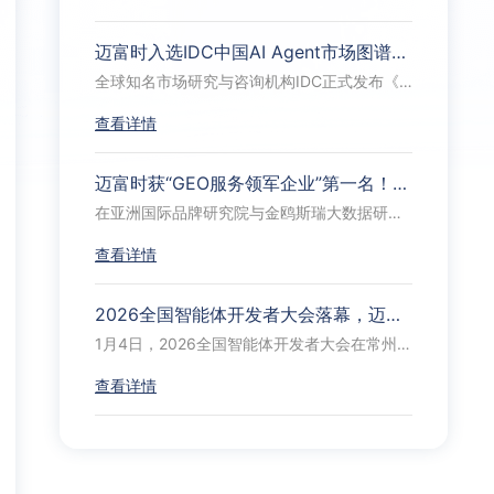
迈富时入选IDC中国AI Agent市场图谱三大模块：全栈企业级智能体实力获权威认可
全球知名市场研究与咨询机构IDC正式发布《IDC Market Glance：中国AI Agent市场概览，1Q26》，全面展现了中国AI Agent市场在技术跃迁、行业落地、商业模式及治理体系等方面的最新进展。
查看详情
迈富时获“GEO服务领军企业”第一名！构建品牌在AI生态中的长期信任资产
在亚洲国际品牌研究院与金鸥斯瑞大数据研究院联合发布的《GEO服务领军企业榜TOP20》中，迈富时以97分综合评分位居第一。榜单基于央媒公开报道、行业监测数据与品牌评估体系综合评定。
查看详情
2026全国智能体开发者大会落幕，迈富时与政产学研协同赋能AI智能体产业升级
1月4日，2026全国智能体开发者大会在常州盛大启幕。本次大会由中国人工智能学会主办，是学会推动人工智能技术扎根地方、赋能实体的重要举措。以AI Agent技术创新与产业落地为核心主线，汇聚政产学研用各方精英，搭建起前沿技术碰撞、实践经验分享、产业资源对接的高端平台，为我国智能体产业规模化发展筑牢生态支撑。
查看详情