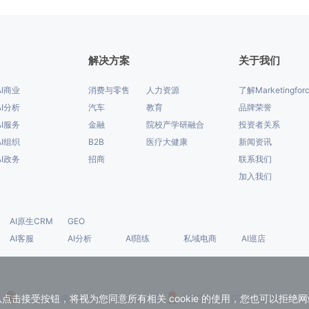
解决方案
关于我们
AI商业
消费与零售
人力资源
了解Marketingfor
AI分析
汽车
教育
品牌荣誉
AI服务
金融
院校产学研融合
投资者关系
AI组织
B2B
医疗大健康
新闻资讯
AI政务
招商
联系我们
加入我们
AI原生CRM
GEO
AI客服
AI分析
AI陪练
私域电商
AI巡店
点击接受按钮，将视为您同意所有相关 cookie 的使用，您也可以拒绝网站使用
沪公网安备31010902001233号
沪ICP备09078302号