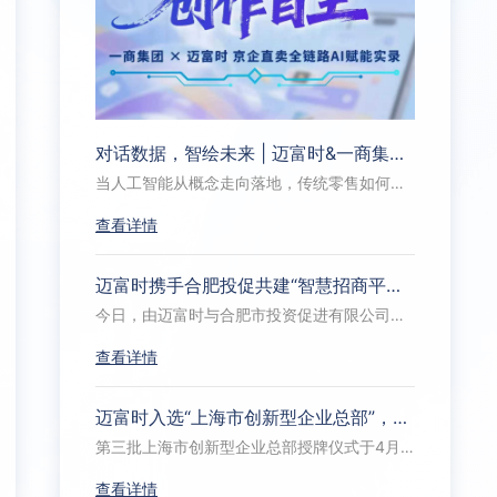
对话数据，智绘未来 | 迈富时&一商集团，企业智能体驱动“AI+零售”新范式
当人工智能从概念走向落地，传统零售如何借势破局？作为北京商业领域的重要力量，北京一商集团深耕商品流通与服务多年，旗下拥有“京企直卖” 这一覆盖线上线下、连接优质商品与消费者的重要电商平台。
查看详情
迈富时携手合肥投促共建“智慧招商平台”——招商大模型+AI智能体驱动招商全流程闭环
今日，由迈富时与合肥市投资促进有限公司、亿欧集团共同打造的“智慧招商平台”在合肥中安创谷全球路演中心正式发布。发布会以“合要素资源，启数智招商”为主题，来自全国各省市投促部门、金融机构、产业园区及相关协会的百余位嘉宾通过线下+线上直播方式参会。
查看详情
迈富时入选“上海市创新型企业总部”，引领国产信创AI加速落地
第三批上海市创新型企业总部授牌仪式于4月28日举行，上海市市长龚正出席并为44家创新型企业总部授牌，其中人工智能领域仅10家。迈富时Marketingforce（珍岛集团）凭借在AI领域的技术创新和应用成果，被授予“上海市创新型企业总部”。这一殊荣，是对公司坚持AI技术自研、推动国产化替代、引领产业数智化升级的高度肯定。
查看详情