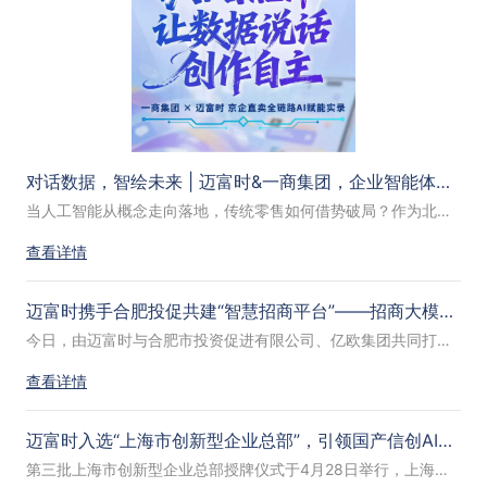
对话数据，智绘未来 | 迈富时&一商集团，企业智能体驱动“AI+零售”新范式
当人工智能从概念走向落地，传统零售如何借势破局？作为北京商业领域的重要力量，北京一商集团深耕商品流通与服务多年，旗下拥有“京企直卖” 这一覆盖线上线下、连接优质商品与消费者的重要电商平台。
查看详情
迈富时携手合肥投促共建“智慧招商平台”——招商大模型+AI智能体驱动招商全流程闭环
今日，由迈富时与合肥市投资促进有限公司、亿欧集团共同打造的“智慧招商平台”在合肥中安创谷全球路演中心正式发布。发布会以“合要素资源，启数智招商”为主题，来自全国各省市投促部门、金融机构、产业园区及相关协会的百余位嘉宾通过线下+线上直播方式参会。
查看详情
迈富时入选“上海市创新型企业总部”，引领国产信创AI加速落地
第三批上海市创新型企业总部授牌仪式于4月28日举行，上海市市长龚正出席并为44家创新型企业总部授牌，其中人工智能领域仅10家。迈富时Marketingforce（珍岛集团）凭借在AI领域的技术创新和应用成果，被授予“上海市创新型企业总部”。这一殊荣，是对公司坚持AI技术自研、推动国产化替代、引领产业数智化升级的高度肯定。