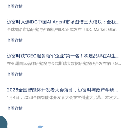
查看详情
迈富时入选IDC中国AI Agent市场图谱三大模块：全栈企业级智能体实力获权威认可
全球知名市场研究与咨询机构IDC正式发布《IDC Market Glance：中国AI Agent市场概览，1Q26》，全面展现了中国AI Agent市场在技术跃迁、行业落地、商业模式及治理体系等方面的最新进展。
查看详情
迈富时获“GEO服务领军企业”第一名！构建品牌在AI生态中的长期信任资产
在亚洲国际品牌研究院与金鸥斯瑞大数据研究院联合发布的《GEO服务领军企业榜TOP20》中，迈富时以97分综合评分位居第一。榜单基于央媒公开报道、行业监测数据与品牌评估体系综合评定。
查看详情
2026全国智能体开发者大会落幕，迈富时与政产学研协同赋能AI智能体产业升级
1月4日，2026全国智能体开发者大会在常州盛大启幕。本次大会由中国人工智能学会主办，是学会推动人工智能技术扎根地方、赋能实体的重要举措。以AI Agent技术创新与产业落地为核心主线，汇聚政产学研用各方精英，搭建起前沿技术碰撞、实践经验分享、产业资源对接的高端平台，为我国智能体产业规模化发展筑牢生态支撑。
查看详情