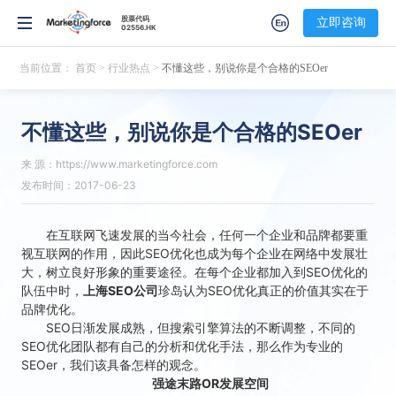
股票代码
股票代码
立即咨询
立即咨询
02556.HK
02556.HK
当前位置：
首页
>
行业热点
>
不懂这些，别说你是个合格的SEOer
不懂这些，别说你是个合格的SEOer
来 源：https://www.marketingforce.com
发布时间：2017-06-23
在互联网飞速发展的当今社会，任何一个企业和品牌都要重
视互联网的作用，因此SEO优化也成为每个企业在网络中发展壮
大，树立良好形象的重要途径。在每个企业都加入到SEO优化的
队伍中时，
上海SEO公司
珍岛认为SEO优化真正的价值其实在于
品牌优化。
SEO日渐发展成熟，但搜索引擎算法的不断调整，不同的
SEO优化团队都有自己的分析和优化手法，那么作为专业的
SEOer，我们该具备怎样的观念。
强途末路OR发展空间