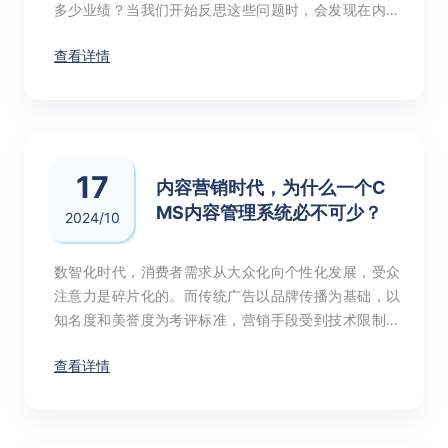
多少业绩？当我们开始反思这些问题时，会发现在内卷
的市场环境中，营销增长变得越来越难，但是，在原来
查看详情
的营销路径和模式上已经没有太多可优化的空间。这个
时候，怎么同时做到“围绕用户、提高效率、降低成本”，
成为了营销新技术的目标，也正是营销自动化的目标。
17
内容营销时代，为什么一个C
MS内容管理系统必不可少？
2024/10
数智化时代，消费者需求从大众化向个性化发展，受众
注意力是碎片化的。而传统广告以品牌传播为基础，以
知名度和美誉度为考评标准，营销手段受到技术限制，
对于效果的把控和衡量不足，无法提高投资回报率。
查看详情