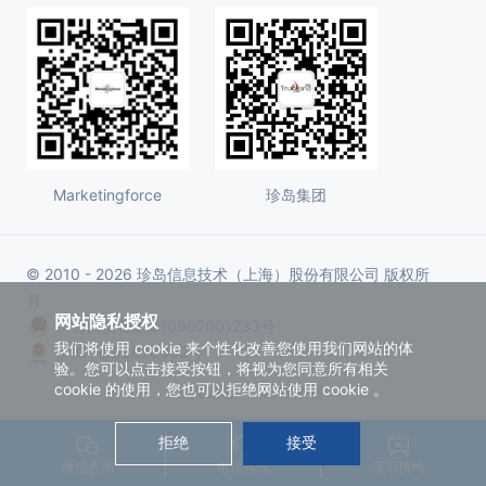
Marketingforce
珍岛集团
© 2010 - 2026 珍岛信息技术（上海）股份有限公司 版权所
有
网站隐私授权
沪公网安备31010902001233号
我们将使用 cookie 来个性化改善您使用我们网站的体
沪ICP备09078302号
验。您可以点击接受按钮，将视为您同意所有相关
cookie 的使用，您也可以拒绝网站使用 cookie 。
隐私保护
法律声明
拒绝
接受
微信咨询
电话咨询
演示预约