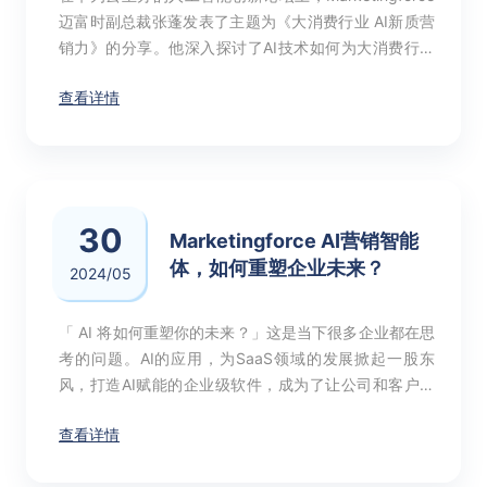
迈富时副总裁张蓬发表了主题为《大消费行业 AI新质营
销力》的分享。他深入探讨了AI技术如何为大消费行业
重塑生产力，并分享了Marketingforce通过创新的Tforc
查看详情
e大模型为企业提供新质营销力的实践经验。
30
Marketingforce AI营销智能
体，如何重塑企业未来？
2024/05
「 AI 将如何重塑你的未来？」这是当下很多企业都在思
考的问题。AI的应用，为SaaS领域的发展掀起一股东
风，打造AI赋能的企业级软件，成为了让公司和客户共
赢的目标。具备Tforce营销大模型优势的Marketingforc
查看详情
e，把AI生产力和更广阔的增长潜力带到了各行各业面
前。